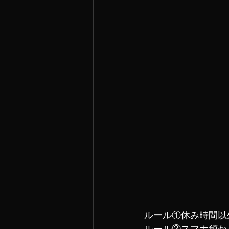
ルール①休み時間以
ルール②スマホ預か