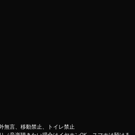
外無言、移動禁止、トイレ禁止
り（音楽聴きたい場合はイヤホンOK、スマホは預ける